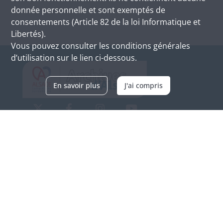
donnée personnelle et sont exemptés de
consentements (Article 82 de la loi Informatique et
Libertés).
Vous pouvez consulter les conditions générales
d’utilisation sur le lien ci-dessous.
En savoir plus
J'ai compris
Archives d'Alsace - Site de Colmar
Bâtiment M / Cité administrative
3, rue Fleischhauer
F-68026 COLMAR
(+33) 3 89 21 97 00
Nous contacter