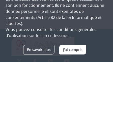
son bon fonctionnement. Ils ne contiennent aucune
donnée personnelle et sont exemptés de
consentements (Article 82 de la loi Informatique et
Libertés).
Vous pouvez consulter les conditions générales
d’utilisation sur le lien ci-dessous.
En savoir plus
J'ai compris
Archives d'Alsace - Site de Colmar
Bâtiment M / Cité administrative
3, rue Fleischhauer
F-68026 COLMAR
(+33) 3 89 21 97 00