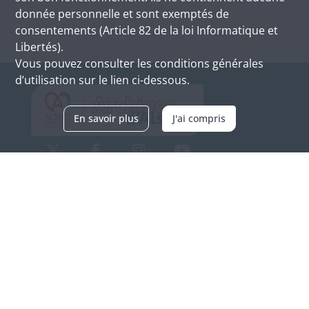
donnée personnelle et sont exemptés de
consentements (Article 82 de la loi Informatique et
Libertés).
Vous pouvez consulter les conditions générales
d’utilisation sur le lien ci-dessous.
En savoir plus
J'ai compris
Archives d'Alsace - Site de Colmar
Bâtiment M / Cité administrative
3, rue Fleischhauer
F-68026 COLMAR
(+33) 3 89 21 97 00
Nous contacter