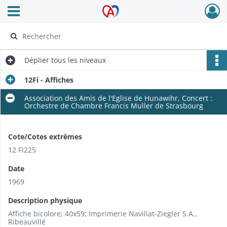
Ouvrir le menu déroulant
Archives Alsace - Colmar
Déplier
tous les niveaux
12Fi - Affiches
Association des Amis de l'Eglise de Hunawihr, Concert :
Orchestre de Chambre Francis Muller de Strasbourg
Cote/Cotes extrêmes
12 Fi225
Date
1969
Description physique
Affiche bicolore; 40x59; Imprimerie Naviliat-Ziegler S.A.,
Ribeauvillé