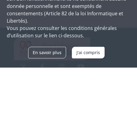
donnée personnelle et sont exemptés de
consentements (Article 82 de la loi Informatique et
Libertés).
Vous pouvez consulter les conditions générales
d’utilisation sur le lien ci-dessous.
En savoir plus
J'ai compris
Archives d'Alsace - Site de Colmar
Bâtiment M / Cité administrative
3, rue Fleischhauer
F-68026 COLMAR
(+33) 3 89 21 97 00
Nous contacter