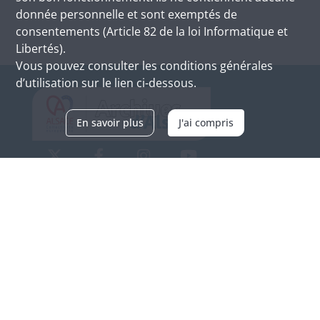
donnée personnelle et sont exemptés de
consentements (Article 82 de la loi Informatique et
Libertés).
Vous pouvez consulter les conditions générales
d’utilisation sur le lien ci-dessous.
En savoir plus
J'ai compris
Archives d'Alsace - Site de Colmar
Bâtiment M / Cité administrative
3, rue Fleischhauer
F-68026 COLMAR
(+33) 3 89 21 97 00
Nous contacter