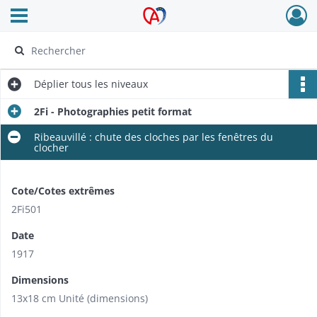
Ouvrir le menu déroulant
Archives Alsace - Colmar
Déplier
tous les niveaux
2Fi - Photographies petit format
Ribeauvillé : chute des cloches par les fenêtres du
clocher
Cote/Cotes extrêmes
2Fi501
Date
1917
Dimensions
13x18 cm Unité (dimensions)