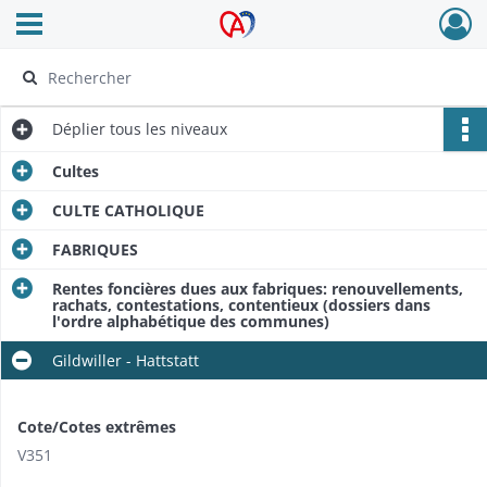
Ouvrir le menu déroulant
Archives Alsace - Colmar
Déplier
tous les niveaux
Cultes
CULTE CATHOLIQUE
FABRIQUES
Rentes foncières dues aux fabriques: renouvellements,
rachats, contestations, contentieux (dossiers dans
l'ordre alphabétique des communes)
Gildwiller - Hattstatt
Cote/Cotes extrêmes
V351