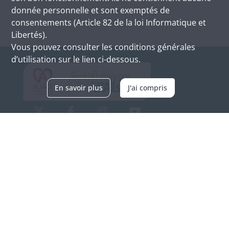
donnée personnelle et sont exemptés de
consentements (Article 82 de la loi Informatique et
Libertés).
Vous pouvez consulter les conditions générales
d’utilisation sur le lien ci-dessous.
En savoir plus
J'ai compris
Archives d'Alsace - Site de Colmar
Bâtiment M / Cité administrative
3, rue Fleischhauer
F-68026 COLMAR
(+33) 3 89 21 97 00
Nous contacter