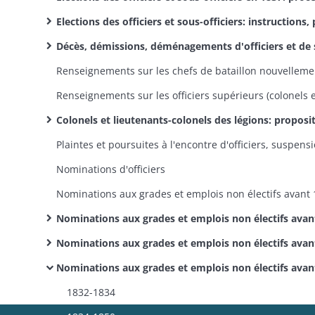
Elections des officiers et sous-officiers: instructions, procès-verbaux, résultats, correspo
Décès, démissions, déménagements d'officiers et de sous-officiers, élections partie
Colonels et lieutenants-colonels des légions: propositions de candidatures, nominations, démiss
Nominations d'officiers
Nominations aux grades et emplois non électifs avant 1852: conseils d'administration des légions et batai
Nominations aux grades et emplois non électifs avant 1852: officiers et sous-officiers d'état-
Nominations aux grades et emplois non électifs avant 1852: officiers et sous-officiers d'arm
1832-1834