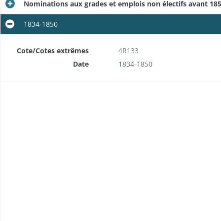
Nominations aux grades et emplois non électifs avant 1852
1834-1850
Cote/Cotes extrêmes
4R133
Date
1834-1850
Prestation de serment des officiers en place avant les élections de 1831
ndance
Elections des officiers et sous-officiers en 1837: instructions, résultats
Elections des officiers et sous-officiers en 1837: procès-verbaux d'élections pour l'arrondissement de Colmar
munes)