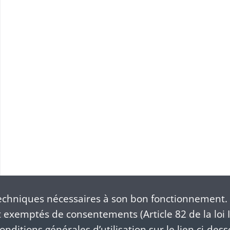
pline
chniques nécessaires à son bon fonctionnement. 
exemptés de consentements (Article 82 de la loi I
nditions générales d’utilisation sur le lien ci-dess