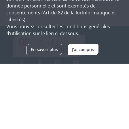
donnée personnelle et sont exemptés de
consentements (Article 82 de la loi Informatique et
Libertés).
Vous pouvez consulter les conditions générales
d’utilisation sur le lien ci-dessous.
En savoir plus
J'ai compris
Archives d'Alsace - Site de Colmar
Bâtiment M / Cité administrative
3, rue Fleischhauer
F-68026 COLMAR
(+33) 3 89 21 97 00
Nous contacter