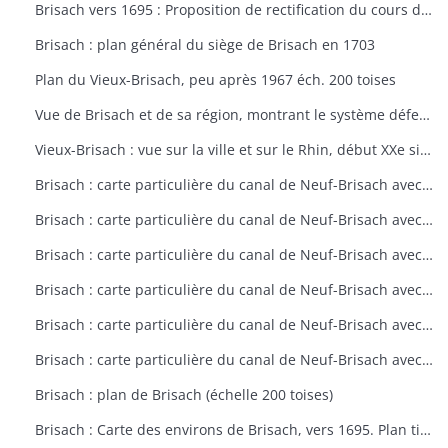
Brisach vers 1695 : Proposition de rectification du cours du Rhin et digue (éch. 500 toises)
Brisach : plan général du siège de Brisach en 1703
Plan du Vieux-Brisach, peu après 1967 éch. 200 toises
Vue de Brisach et de sa région, montrant le système défensif de la place forte avec têtes de pont sur les nombreuses îsles du Rhin (6/9/1638)
Vieux-Brisach : vue sur la ville et sur le Rhin, début XXe siècle
Brisach : carte particulière du canal de Neuf-Brisach avec ses environs (fin XVIIe siècle)
Brisach : carte particulière du canal de Neuf-Brisach avec ses environs (fin XVIIe siècle)
Brisach : carte particulière du canal de Neuf-Brisach avec ses environs (fin XVIIe siècle)
Brisach : carte particulière du canal de Neuf-Brisach avec ses environs (fin XVIIe siècle)
Brisach : carte particulière du canal de Neuf-Brisach avec ses environs (fin XVIIe siècle)
Brisach : carte particulière du canal de Neuf-Brisach avec ses environs (fin XVIIe siècle)
Brisach : plan de Brisach (échelle 200 toises)
Brisach : Carte des environs de Brisach, vers 1695. Plan tiré du 4e volume des Cartes des environs de plusieurs places (echelle 1/50000)