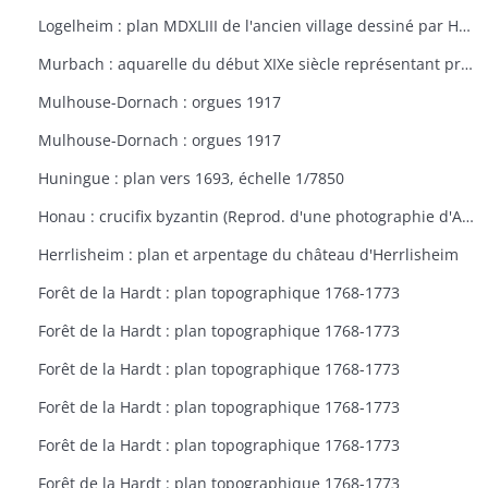
Logelheim : plan MDXLIII de l'ancien village dessiné par Haeffelin, curé de Logelheim, vers 1840. Copie de Jean Stoffel
Murbach : aquarelle du début XIXe siècle représentant probablement l'abbaye de Murbach
Mulhouse-Dornach : orgues 1917
Mulhouse-Dornach : orgues 1917
Huningue : plan vers 1693, échelle 1/7850
Honau : crucifix byzantin (Reprod. d'une photographie d'Adolphe Braun de 1872)
Herrlisheim : plan et arpentage du château d'Herrlisheim
Forêt de la Hardt : plan topographique 1768-1773
Forêt de la Hardt : plan topographique 1768-1773
Forêt de la Hardt : plan topographique 1768-1773
Forêt de la Hardt : plan topographique 1768-1773
Forêt de la Hardt : plan topographique 1768-1773
Forêt de la Hardt : plan topographique 1768-1773