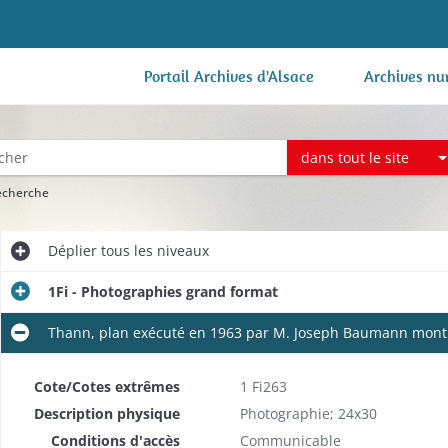
Portail Archives d'Alsace
Archives nu
dans tout le site
recherche
Déplier
tous les niveaux
1Fi - Photographies grand format
Thann, plan exécuté en 1963 par M. Joseph Baumann montran
Cote/Cotes extrêmes
1 Fi263
Description physique
Photographie; 24x30
Conditions d'accès
Communicable