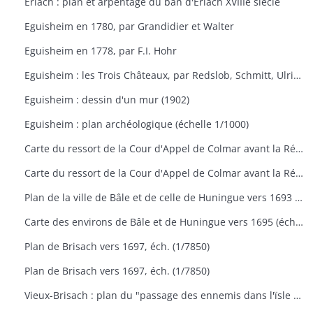
Erlach : plan et arpentage du ban d'Erlach XVIIIe siècle
Eguisheim en 1780, par Grandidier et Walter
Eguisheim en 1778, par F.I. Hohr
Eguisheim : les Trois Châteaux, par Redslob, Schmitt, Ulrich
Eguisheim : dessin d'un mur (1902)
Eguisheim : plan archéologique (échelle 1/1000)
Carte du ressort de la Cour d'Appel de Colmar avant la Réforme de 1959
Carte du ressort de la Cour d'Appel de Colmar avant la Réforme de 1959
Plan de la ville de Bâle et de celle de Huningue vers 1693 (échelle 300 toises)
Carte des environs de Bâle et de Huningue vers 1695 (éch. 1/50000)
Plan de Brisach vers 1697, éch. (1/7850)
Plan de Brisach vers 1697, éch. (1/7850)
Vieux-Brisach : plan du "passage des ennemis dans l'ïsle de Reignack en 1743" (éch. 600 toises)