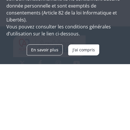
donnée personnelle et sont exemptés de
consentements (Article 82 de la loi Informatique et
Libertés).
Vous pouvez consulter les conditions générales
d’utilisation sur le lien ci-dessous.
En savoir plus
J'ai compris
Archives d'Alsace - Site de Colmar
Bâtiment M / Cité administrative
3, rue Fleischhauer
F-68026 COLMAR
(+33) 3 89 21 97 00
Nous contacter