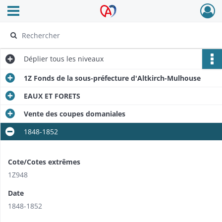
Ouvrir le menu déroulant
Archives Alsace - Colmar
Déplier
tous les niveaux
1Z Fonds de la sous-préfecture d'Altkirch-Mulhouse
EAUX ET FORETS
Vente des coupes domaniales
1848-1852
Cote/Cotes extrêmes
1Z948
Date
1848-1852