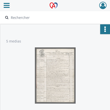
Ouvrir le menu déroulant
Archives Alsace - Colmar
5 medias