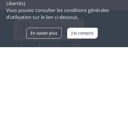
Libertés).
Vous pouvez consulter les conditions générales
d’utilisation sur le lien ci-dessous.
En savoir plus
J'ai compris
Archives d'Alsace - Site de Colmar
Bâtiment M / Cité administrative
3, rue Fleischhauer
F-68026 COLMAR
(+33) 3 89 21 97 00
Nous contacter
Horaires d'ouverture