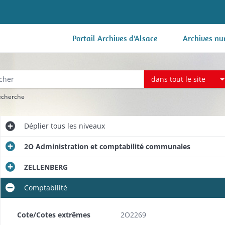
Portail Archives d'Alsace
Archives nu
dans tout le site
recherche
Déplier
tous les niveaux
2O Administration et comptabilité communales
ZELLENBERG
Comptabilité
Cote/Cotes extrêmes
2O2269