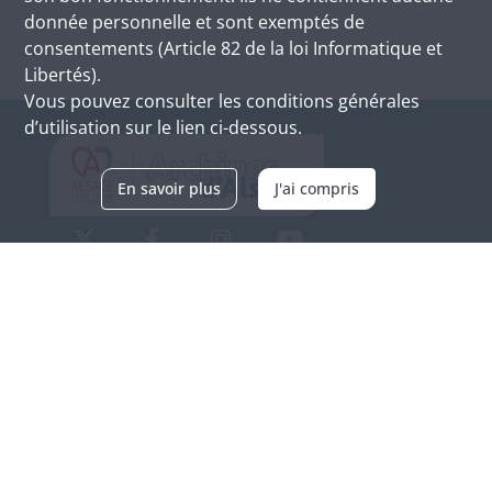
donnée personnelle et sont exemptés de
consentements (Article 82 de la loi Informatique et
Libertés).
Vous pouvez consulter les conditions générales
d’utilisation sur le lien ci-dessous.
En savoir plus
J'ai compris
Archives d'Alsace - Site de Colmar
Bâtiment M / Cité administrative
3, rue Fleischhauer
F-68026 COLMAR
(+33) 3 89 21 97 00
Nous contacter