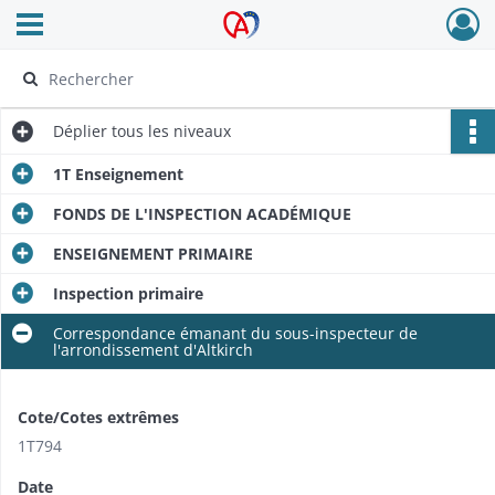
Ouvrir le menu déroulant
Archives Alsace - Colmar
Déplier
tous les niveaux
1T Enseignement
FONDS DE L'INSPECTION ACADÉMIQUE
ENSEIGNEMENT PRIMAIRE
Inspection primaire
Correspondance émanant du sous-inspecteur de
l'arrondissement d'Altkirch
Cote/Cotes extrêmes
1T794
Date