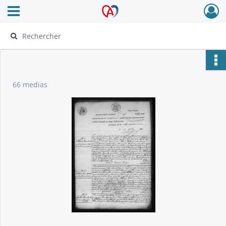
Ouvrir le menu déroulant
Archives Alsace - Colmar
66 medias