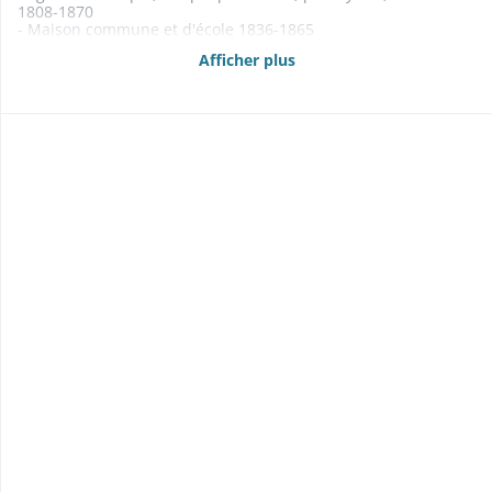
1808-1870
- Maison commune et d'école 1836-1865
- Pompes à incendie, seaux à incendie 1851-1868
Afficher plus
- Maison forestière 1854
- Assurance des bâtiments communaux contre l'incendie
1843-1852
- Corps de garde 1842-1843
- Fontaines: état de distribution des tuyaux de fontaine et des
chablis aux habitants de la commune 1864