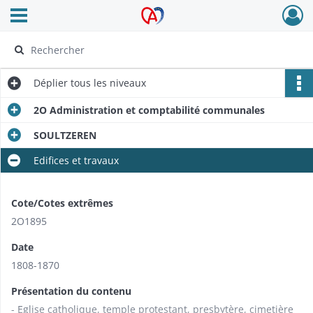
Ouvrir le menu déroulant
Archives Alsace - Colmar
Déplier
tous les niveaux
2O Administration et comptabilité communales
SOULTZEREN
Edifices et travaux
Cote/Cotes extrêmes
2O1895
Date
1808-1870
Présentation du contenu
- Eglise catholique, temple protestant, presbytère, cimetière