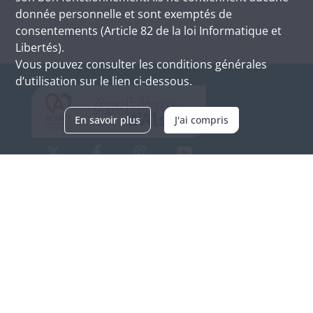
donnée personnelle et sont exemptés de
consentements (Article 82 de la loi Informatique et
Libertés).
Vous pouvez consulter les conditions générales
d’utilisation sur le lien ci-dessous.
En savoir plus
J'ai compris
Archives d'Alsace - Site de Colmar
Bâtiment M / Cité administrative
3, rue Fleischhauer
F-68026 COLMAR
(+33) 3 89 21 97 00
Nous contacter