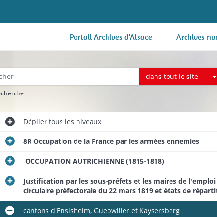
Portail Archives d'Alsace
Archives nu
dans tout le site
recherche
Déplier
tous les niveaux
8R Occupation de la France par les armées ennemies
OCCUPATION AUTRICHIENNE (1815-1818)
Justification par les sous-préfets et les maires de l'emplo
circulaire préfectorale du 22 mars 1819 et états de répart
cantons d'Ensisheim, Guebwiller et Kaysersberg