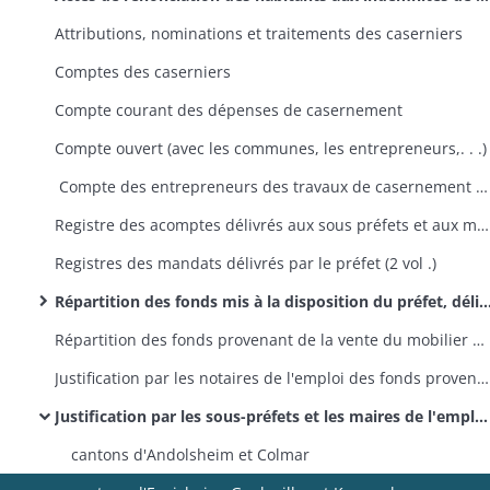
Attributions, nominations et traitements des caserniers
Comptes des caserniers
Compte courant des dépenses de casernement
Compte ouvert (avec les communes, les entrepreneurs,. . .)
Compte des entrepreneurs des travaux de casernement et des fournisseurs de la literie, précédé de l'état général des crédits ouverts au département du Haut-Rhin par les ministères de la Guerre et des Finances au 1er janvier 1820
Registre des acomptes délivrés aux sous préfets et aux maires
Registres des mandats délivrés par le préfet (2 vol .)
Répartition des fonds mis à la disposition du préfet, délivrance des mandats par le préfet
Répartition des fonds provenant de la vente du mobilier des casernes
Justification par les notaires de l'emploi des fonds provenant de la vente du mobilier des casernes
Justification par les sous-préfets et les maires de l'emploi des fonds mis à leur disposition (réponses à la circulaire préfectorale du 22 mars 1819 et états de répartition des indemnités de logement entre les habitants)
cantons d'Andolsheim et Colmar