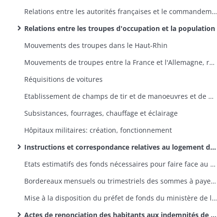
Relations entre les autorités françaises et le commandement des troupes autrichiennes
Relations entre les troupes d'occupation et la population
Mouvements des troupes dans le Haut-Rhin
Mouvements de troupes entre la France et l'Allemagne, réquisitions de bacs et bateaux, paiement des frais de passage du Rhin
Réquisitions de voitures
Etablissement de champs de tir et de manoeuvres et de manèges
Subsistances, fourrages, chauffage et éclairage
Hôpitaux militaires: création, fonctionnement
Instructions et correspondance relatives au logement des troupes d'occupation, aux moyens de couvrir les dépenses en résultant et à la comptabilité des recettes et dépenses; rapports sur la situation du casernement et celle des fonds affectés aux dépenses de casernement et de logement
Etats estimatifs des fonds nécessaires pour faire face au paiement des indemnités de logement
Bordereaux mensuels ou trimestriels des sommes à payer par le département de la Guerre pour indemnités de logement, correspondance annexe
Mise à la disposition du préfet de fonds du ministère de la Guerre
Actes de renonciation des habitants aux indemnités de logement afin d'affecter ces sommes aux frais de construction et d'entretien des casernes