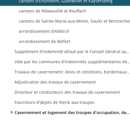
cantons d'Ensisheim, Guebwiller et Kaysersberg
cantons de Ribeauvillé et Rouffach
cantons de Sainte-Marie-aux-Mines, Soultz et Wintzenh
arrondissement d'Altkirch
arrondissement de Belfort
Supplément d'indemnité alloué par le Conseil Général aux habitants ayant logé des officiers
Vote par les communes d'indemnités supplémentaires de logement en faveur des habitants qui logent des officiers ne faisant pas partie de l'état-major général (en exécution de l'arrêté préfectoral
Travaux de casernement: devis et conditions, bordereaux des prix
Adjudication des travaux de casernement
Directeur et conducteurs des travaux de casernement
Fourniture d'objets de literie aux troupes
Casernement et logement des troupes d'occupation, des officiers, des chevaux et du matériel: recherche de locaux, travaux d'appropriation et d'entretien, réclamations, paiement des dépenses, vente des anciennes casernes, des terrains et du matériel (dossiers classés par canton)