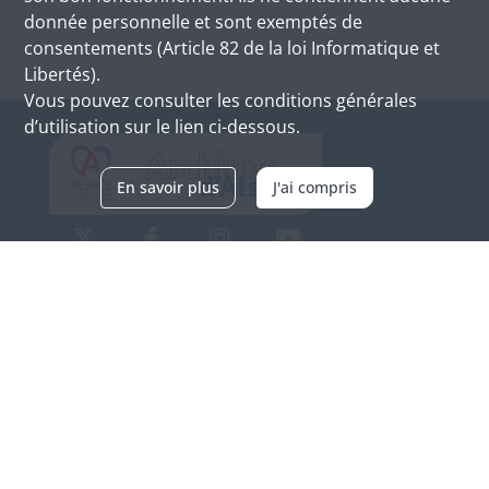
donnée personnelle et sont exemptés de
consentements (Article 82 de la loi Informatique et
Libertés).
Vous pouvez consulter les conditions générales
d’utilisation sur le lien ci-dessous.
En savoir plus
J'ai compris
Archives d'Alsace - Site de Colmar
Bâtiment M / Cité administrative
3, rue Fleischhauer
F-68026 COLMAR
(+33) 3 89 21 97 00
Nous contacter