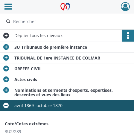
Ouvrir le menu déroulant
Archives Alsace - Colmar
Déplier
tous les niveaux
3U Tribunaux de première instance
TRIBUNAL DE 1ere INSTANCE DE COLMAR
GREFFE CIVIL
Actes civils
Nominations et serments d'experts, expertises,
descentes et vues des lieux
avril 1869- octobre 1870
Cote/Cotes extrêmes
3U2/289