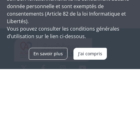
donnée personnelle et sont exemptés de
consentements (Article 82 de la loi Informatique et
Libertés).
Vous pouvez consulter les conditions générales
d’utilisation sur le lien ci-dessous.
En savoir plus
J'ai compris
Archives d'Alsace - Site de Colmar
Bâtiment M / Cité administrative
3, rue Fleischhauer
F-68026 COLMAR
(+33) 3 89 21 97 00
Nous contacter