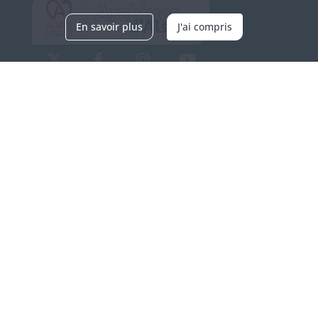
En savoir plus
J'ai compris
Archives d'Alsace - Site de Colmar
Bâtiment M / Cité administrative
3, rue Fleischhauer
F-68026 COLMAR
(+33) 3 89 21 97 00
Nous contacter
Horaires d'ouverture
Du mardi au vendredi
en continu de 9h à 17h