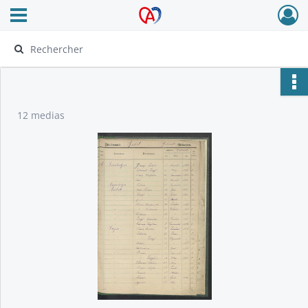
Ouvrir le menu déroulant
Archives Alsace - Colmar
12 medias