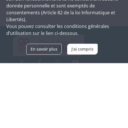
donnée personnelle et sont exemptés de
consentements (Article 82 de la loi Informatique et
Libertés).
Vous pouvez consulter les conditions générales
d’utilisation sur le lien ci-dessous.
En savoir plus
J'ai compris
Archives d'Alsace - Site de Colmar
Bâtiment M / Cité administrative
3, rue Fleischhauer
F-68026 COLMAR
(+33) 3 89 21 97 00
Nous contacter