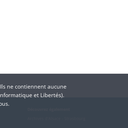
Ils ne contiennent aucune
nformatique et Libertés).
ous.
Découvrez également
Archives d'Alsace - Strasbourg