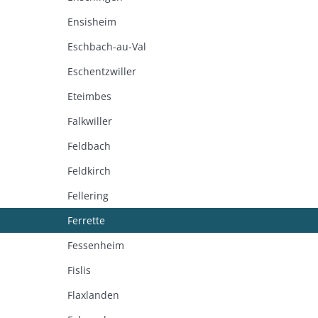
Ensisheim
Eschbach-au-Val
Eschentzwiller
Eteimbes
Falkwiller
Feldbach
Feldkirch
Fellering
Ferrette
Fessenheim
Fislis
Flaxlanden