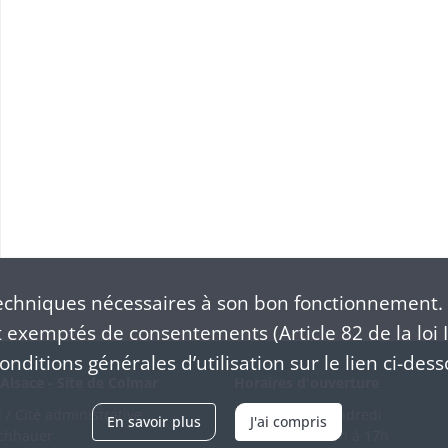
S
chniques nécessaires à son bon fonctionnement. 
exemptés de consentements (Article 82 de la loi I
nditions générales d’utilisation sur le lien ci-dess
Alsace - Site de Colmar
Horaires d'ouverture
/ Cité administrative
Du mardi au vendredi
En savoir plus
J'ai compris
schhauer
en continu de 9h à 17h