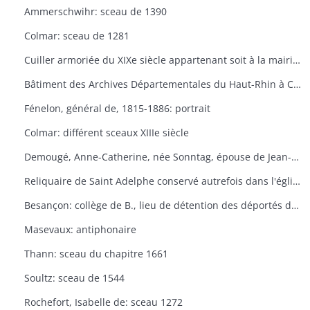
Ammerschwihr: sceau de 1390
Colmar: sceau de 1281
Cuiller armoriée du XIXe siècle appartenant soit à la mairie de Ribeauvillé, soit à M.Posth, maire de Ribeauvillé
Bâtiment des Archives Départementales du Haut-Rhin à Colmar: extérieur
Fénelon, général de, 1815-1886: portrait
Colmar: différent sceaux XIIIe siècle
Demougé, Anne-Catherine, née Sonntag, épouse de Jean-Claude Demougé, XVIIIe siècle: portrait
Reliquaire de Saint Adelphe conservé autrefois dans l'église de Newiller-lés-Saverne
Besançon: collège de B., lieu de détention des déportés du Haut-Rhin, 18 avril 1793
Masevaux: antiphonaire
Thann: sceau du chapitre 1661
Soultz: sceau de 1544
Rochefort, Isabelle de: sceau 1272