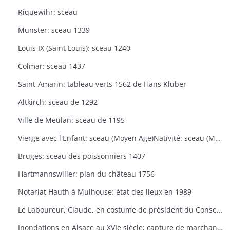
Riquewihr: sceau
Munster: sceau 1339
Louis IX (Saint Louis): sceau 1240
Colmar: sceau 1437
Saint-Amarin: tableau verts 1562 de Hans Kluber
Altkirch: sceau de 1292
Ville de Meulan: sceau de 1195
Vierge avec l'Enfant: sceau (Moyen Age)Nativité: sceau (Moyen Age)
Bruges: sceau des poissonniers 1407
Hartmannswiller: plan du château 1756
Notariat Hauth à Mulhouse: état des lieux en 1989
Le Laboureur, Claude, en costume de président du Conseil Souverain, fin XVIIe siècle: portrait
Inondations en Alsace au XVIe siècle; capture de marchand sur le Rhin par un seigneur en 1473, Extraits de la "Chronique de Thiébaut Schilling