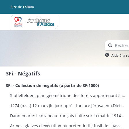
Archives Alsace - Colmar
Aide à la 
3Fi - Négatifs
3Fi - Collection de négatifs (à partir de 3Fi1000)
Staffelfelden: plan géométrique des forêts appartenant à la famille PESCHERY, 11 nivôse au 6.
1274 (n.st.) 12 mars (le jour après Laetare Jérusalem),Dietherus prévôt de l'église de l'Oelenberg (Hrolenber) de l'ordre de saint Augustin dans le diocèse de Bâle reconnaît tenir de la secrète de Remiremont 4 arpents de vigne situés près de la cour de Remiremont située elle-même près de Cernay (Cereneyn) ce moyennant un cens annuel de 10 mesures, moitié vin blanc et moitié vin rouge,
Dannemarie: le drapeau français flotte sur la mairie 1914-1915
Armes: glaives d'exécution ou prétendu til; fusil de chasse du XVIIIE siècle