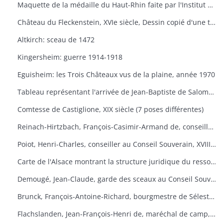
Maquette de la médaille du Haut-Rhin faite par l'Institut national de l'Art Graphique
Château du Fleckenstein, XVIe siècle, Dessin copié d'une tapisserie se trouvant au château de "Thann Bavière
Altkirch: sceau de 1472
Kingersheim: guerre 1914-1918
Eguisheim: les Trois Châteaux vus de la plaine, année 1970
Tableau représentant l'arrivée de Jean-Baptiste de Salomon, second président au Conseil Souverain devant son château d'Ingesheim, 1745
Comtesse de Castiglione, XIX siècle (7 poses différentes)
Reinach-Hirtzbach, François-Casimir-Armand de, conseiller chevalier d'honneur d'épée au Conseil Souverain, XVIIIe : portrait
Poiot, Henri-Charles, conseiller au Conseil Souverain, XVIIIe siècle: portrait
Carte de l'Alsace montrant la structure juridique du ressort du Conseil Souverain d'Alsace en 1727
Demougé, Jean-Claude, garde des sceaux au Conseil Souverain en 1697 à 1704: portrait
Brunck, François-Antoine-Richard, bourgmestre de Sélestat, secrétaire du roi à la chancellerie du Conseil Souverain, XVIIIe siècle: portrait
Flachslanden, Jean-François-Henri de, maréchal de camp, commandant de la province d'Alsace; XVIIIe siècle: portrait