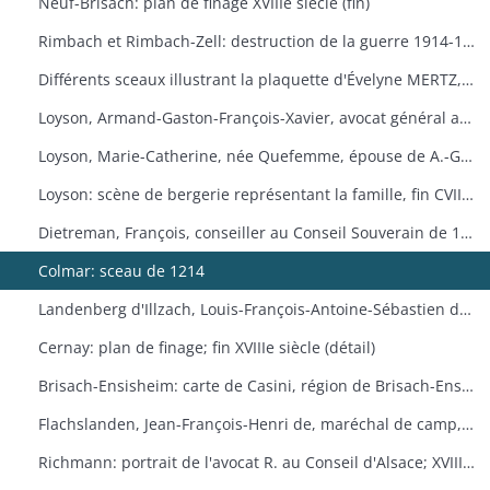
Neuf-Brisach: plan de finage XVIIIe siècle (fin)
Rimbach et Rimbach-Zell: destruction de la guerre 1914-1918
Différents sceaux illustrant la plaquette d'Évelyne MERTZ, Les sceaux
Loyson, Armand-Gaston-François-Xavier, avocat général au Conseil Souverain de 1759 à 1790: portrait
Loyson, Marie-Catherine, née Quefemme, épouse de A.-G.-Fr.-X Loyson; XVIIIe siècle: portrait
Loyson: scène de bergerie représentant la famille, fin CVIIIe siècle
Dietreman, François, conseiller au Conseil Souverain de 1682 à 1705: portrait
Colmar: sceau de 1214
Landenberg d'Illzach, Louis-François-Antoine-Sébastien de, conseiller d'honneur d'épée au Conseil Souverain en 1757
Cernay: plan de finage; fin XVIIIe siècle (détail)
Brisach-Ensisheim: carte de Casini, région de Brisach-Ensisheim, XVIIe siècle
Flachslanden, Jean-François-Henri de, maréchal de camp, commandant de la province d'Alsace; XVIIIe siècle: portrait
Richmann: portrait de l'avocat R. au Conseil d'Alsace; XVIIIe siècle