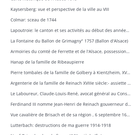
Kaysersberg: vue et perspective de la ville au VIII
Colmar: sceau de 1744
Lapoutroie: le canton et ses activités au début des années 1980
La Fontaine du Ballon de Grimagny" 1757 (Ballon d'Alsace)
Armoiries du comté de Ferrette et de l'Alsace, possessions de Frédéric IV de 1446
Hanap de la famille de Ribeaupierre
Pierre tombales de la famille de Golbery à Kientzheim, XVIIIe siècle
Argenterie de la famille de Reinach XVIIIe siècle:- assiette aux armes de Fr.-C. De Reinach et de sa femme Rose d'Eptingen et serviette de table à leurs initiales- couvert d'argent aux armes de Reinach- plat d'argent ayant appartenu aux Reinach d'Hirtzbach au XVIIIe siècle- cuillerà ragoût en argent aux armes de Landenberg et se don épouse Marie-Eve Murich et Munchenstein
Le Laboureur, Claude-Louis-René, avocat général au Conseil Souverain 1696-1704: portrait
Ferdinand III nomme Jean-Henri de Reinach gouverneur de Brisach et général commandant de l'Autriche antérieure, 10 septembre 1634
Vue cavalière de Brisach et de sa région , 6 septembre 1638
Lutterbach: destructions de ma guerre 1914-1918