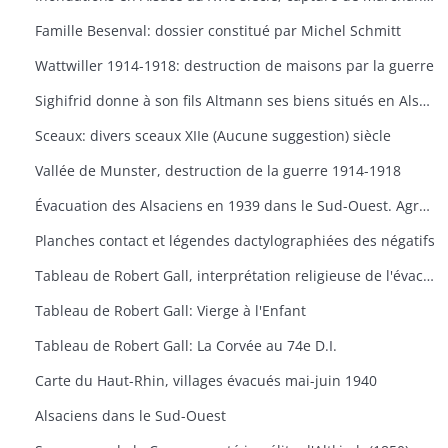
Famille Besenval: dossier constitué par Michel Schmitt
Wattwiller 1914-1918: destruction de maisons par la guerre
Sighifrid donne à son fils Altmann ses biens situés en Alsace, 762
Sceaux: divers sceaux XIIe (Aucune suggestion) siècle
Vallée de Munster, destruction de la guerre 1914-1918
Évacuation des Alsaciens en 1939 dans le Sud-Ouest. Agrandissements utilisés pour l'exposition 'Évacuation 1939",
Planches contact et légendes dactylographiées des négatifs
Tableau de Robert Gall, interprétation religieuse de l'évacuation: Vierge à l'Enfant sur un chariot
Tableau de Robert Gall: Vierge à l'Enfant
Tableau de Robert Gall: La Corvée au 74e D.I.
Carte du Haut-Rhin, villages évacués mai-juin 1940
Alsaciens dans le Sud-Ouest