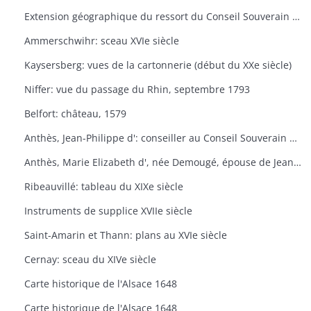
Extension géographique du ressort du Conseil Souverain d'Alsace de 1658-1681
Ammerschwihr: sceau XVIe siècle
Kaysersberg: vues de la cartonnerie (début du XXe siècle)
Niffer: vue du passage du Rhin, septembre 1793
Belfort: château, 1579
Anthès, Jean-Philippe d': conseiller au Conseil Souverain d'Alsace de 1725 à 1732
Anthès, Marie Elizabeth d', née Demougé, épouse de Jean-Philippe d'Anthèse, XVIIIe siècle
Ribeauvillé: tableau du XIXe siècle
Instruments de supplice XVIIe siècle
Saint-Amarin et Thann: plans au XVIe siècle
Cernay: sceau du XIVe siècle
Carte historique de l'Alsace 1648
Carte historique de l'Alsace 1648