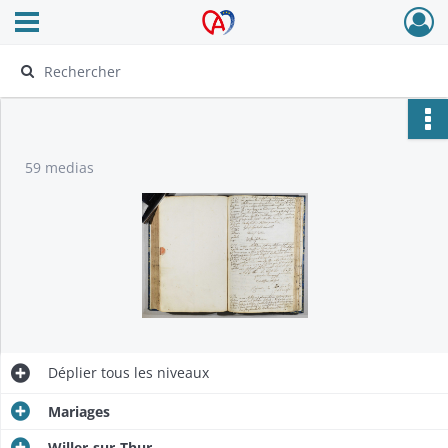
Ouvrir le menu déroulant
Archives Alsace - Colmar
59 medias
Déplier
tous les niveaux
Mariages
Willer-sur-Thur