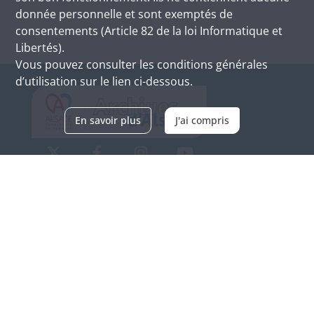
donnée personnelle et sont exemptés de
consentements (Article 82 de la loi Informatique et
Libertés).
Vous pouvez consulter les conditions générales
d’utilisation sur le lien ci-dessous.
En savoir plus
J'ai compris
Archives d'Alsace - Site de Colmar
Bâtiment M / Cité administrative
3, rue Fleischhauer
F-68026 COLMAR
(+33) 3 89 21 97 00
Nous contacter