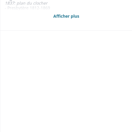
1837: plan du clocher
- Presbytère 1812-1869
1813: 3 plans
Afficher plus
1811 et 1812: budgets de Bergholtz et Bergholtz-Zell
- Cimetière 1838-1869
- Maison commune et d'école 1827-1868
- Pompes à incendie1819-1847
- Baraque des tireurs 1806
- Fontaines, puits, distribution d'eau potable 1806-1870
- Carrière 1820-1869