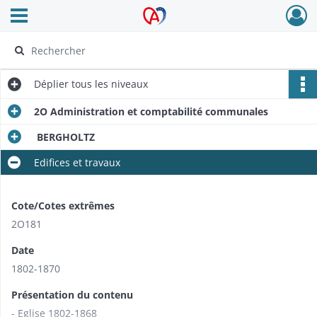
Ouvrir le menu déroulant
Archives Alsace - Colmar
Déplier
tous les niveaux
2O Administration et comptabilité communales
BERGHOLTZ
Edifices et travaux
Cote/Cotes extrêmes
2O181
Date
1802-1870
Présentation du contenu
- Eglise 1802-1868