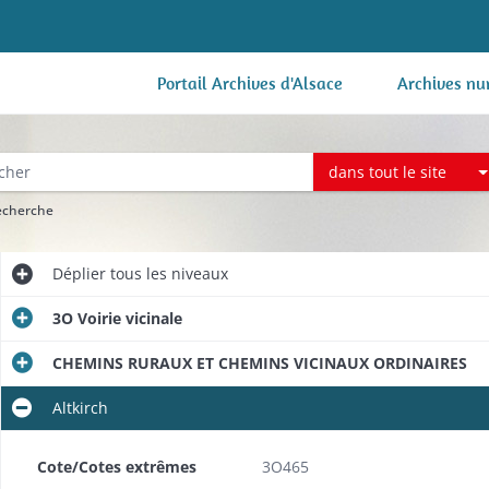
Portail Archives d'Alsace
Archives nu
dans tout le site
recherche
Déplier
tous les niveaux
3O Voirie vicinale
CHEMINS RURAUX ET CHEMINS VICINAUX ORDINAIRES
Altkirch
Cote/Cotes extrêmes
3O465