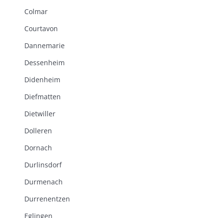
Colmar
Courtavon
Dannemarie
Dessenheim
Didenheim
Diefmatten
Dietwiller
Dolleren
Dornach
Durlinsdorf
Durmenach
Durrenentzen
Eglingen