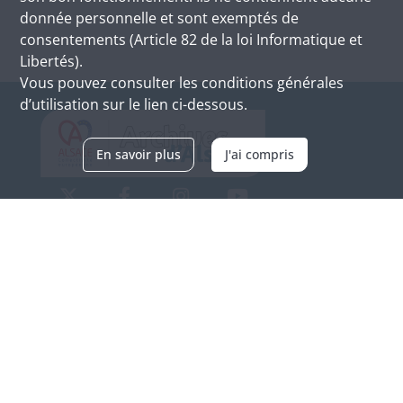
donnée personnelle et sont exemptés de
consentements (Article 82 de la loi Informatique et
Libertés).
Vous pouvez consulter les conditions générales
d’utilisation sur le lien ci-dessous.
En savoir plus
J'ai compris
Archives d'Alsace - Site de Colmar
Bâtiment M / Cité administrative
3, rue Fleischhauer
F-68026 COLMAR
(+33) 3 89 21 97 00
Nous contacter