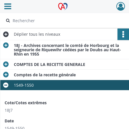
Ouvrir le menu déroulant
Archives Alsace - Colmar
Déplier
tous les niveaux
18J - Archives concernant le comté de Horbourg et la
seigneurie de Riquewihr cédées par le Doubs au Haut-
Rhin en 1955
COMPTES DE LA RECETTE GENERALE
Comptes de la recette générale
1549-1550
Cote/Cotes extrêmes
18J7
Date
1549-1550