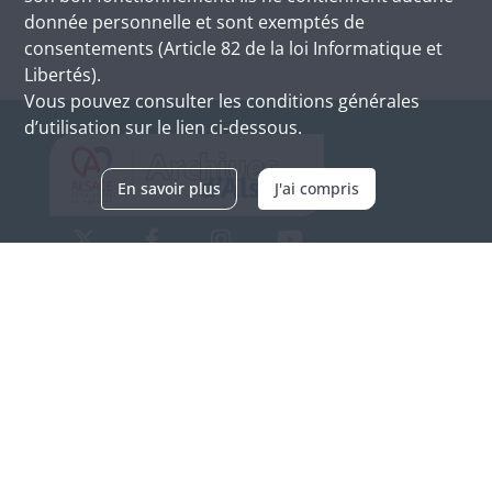
donnée personnelle et sont exemptés de
consentements (Article 82 de la loi Informatique et
Libertés).
Vous pouvez consulter les conditions générales
d’utilisation sur le lien ci-dessous.
En savoir plus
J'ai compris
Archives d'Alsace - Site de Colmar
Bâtiment M / Cité administrative
3, rue Fleischhauer
F-68026 COLMAR
(+33) 3 89 21 97 00
Nous contacter