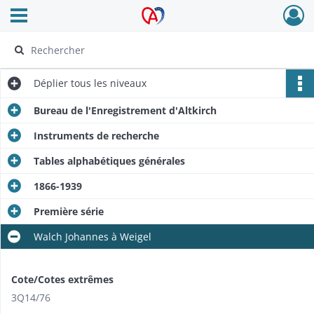
Ouvrir le menu déroulant
Archives Alsace - Colmar
Déplier
tous les niveaux
Bureau de l'Enregistrement d'Altkirch
Instruments de recherche
Tables alphabétiques générales
1866-1939
Première série
Walch Johannes à Weigel
Cote/Cotes extrêmes
3Q14/76