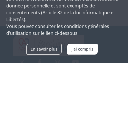
donnée personnelle et sont exemptés de
consentements (Article 82 de la loi Informatique et
Libertés).
Vous pouvez consulter les conditions générales
d’utilisation sur le lien ci-dessous.
En savoir plus
J'ai compris
Archives d'Alsace - Site de Colmar
Bâtiment M / Cité administrative
3, rue Fleischhauer
F-68026 COLMAR
(+33) 3 89 21 97 00
Nous contacter