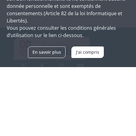
donnée personnelle et sont exemptés de
consentements (Article 82 de la loi Informatique et
Libertés).
Vous pouvez consulter les conditions générales
d’utilisation sur le lien ci-dessous.
En savoir plus
J'ai compris
Archives d'Alsace - Site de Colmar
Bâtiment M / Cité administrative
3, rue Fleischhauer
F-68026 COLMAR
(+33) 3 89 21 97 00
Nous contacter