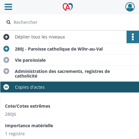
Ouvrir le menu déroulant
Archives Alsace - Colmar
Déplier
tous les niveaux
280J - Paroisse catholique de Wihr-au-Val
Vie paroissiale
Administration des sacrements, registres de
catholicité
Copies d'actes
Cote/Cotes extrêmes
280J6
Importance matérielle
1 registre