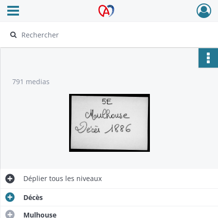
Ouvrir le menu déroulant
Archives Alsace - Colmar
791 medias
Déplier
tous les niveaux
Décès
Mulhouse