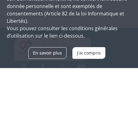
donnée personnelle et sont exemptés de
consentements (Article 82 de la loi Informatique et
Libertés).
Vous pouvez consulter les conditions générales
d’utilisation sur le lien ci-dessous.
En savoir plus
J'ai compris
Archives d'Alsace - Site de Colmar
Bâtiment M / Cité administrative
3, rue Fleischhauer
F-68026 COLMAR
(+33) 3 89 21 97 00
Nous contacter