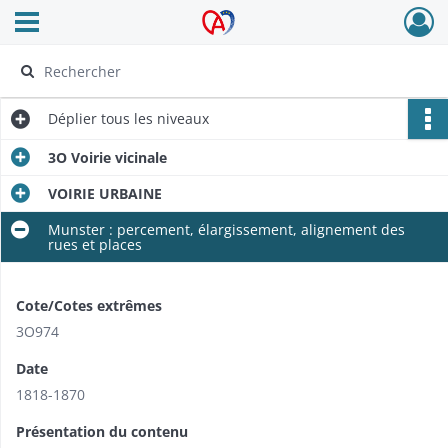
Ouvrir le menu déroulant
Archives Alsace - Colmar
Déplier
tous les niveaux
3O Voirie vicinale
VOIRIE URBAINE
Munster : percement, élargissement, alignement des
rues et places
Cote/Cotes extrêmes
3O974
Date
1818-1870
Présentation du contenu