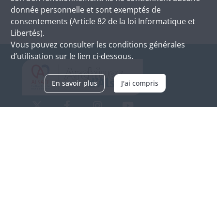
donnée personnelle et sont exemptés de
consentements (Article 82 de la loi Informatique et
Libertés).
Vous pouvez consulter les conditions générales
d’utilisation sur le lien ci-dessous.
En savoir plus
J'ai compris
Archives d'Alsace - Site de Colmar
Bâtiment M / Cité administrative
3, rue Fleischhauer
F-68026 COLMAR
(+33) 3 89 21 97 00
Nous contacter