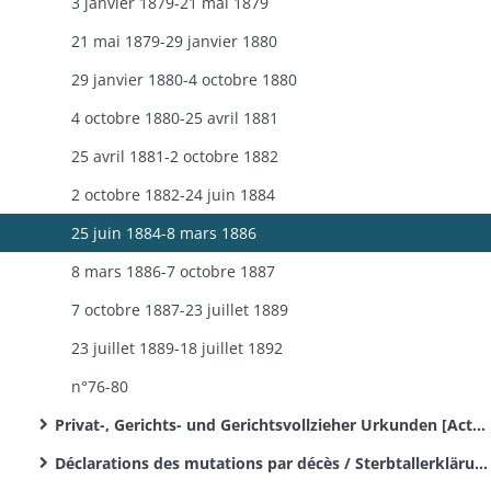
3 janvier 1879-21 mai 1879
21 mai 1879-29 janvier 1880
29 janvier 1880-4 octobre 1880
4 octobre 1880-25 avril 1881
25 avril 1881-2 octobre 1882
2 octobre 1882-24 juin 1884
25 juin 1884-8 mars 1886
8 mars 1886-7 octobre 1887
7 octobre 1887-23 juillet 1889
23 juillet 1889-18 juillet 1892
n°76-80
Privat-, Gerichts- und Gerichtsvollzieher Urkunden [Actes des jugements des tribunaux de police correctionnelle et de simple police, des justices de paix, des conseils de prud'hommes et des conseils de discipline de la garde nationale]
Déclarations des mutations par décès / Sterbtallerklärungen