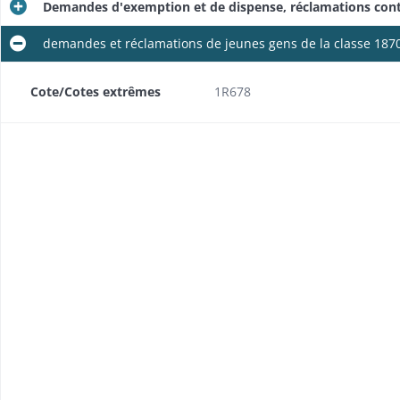
Demandes d'exemption et de dispense, réclamations contr
demandes et réclamations de jeunes gens de la classe 187
Cote/Cotes extrêmes
1R678
ental