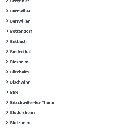
Bergholtz
Bernwiller
Berrwiller
Bettendorf
Bettlach
Biederthal
Biesheim
Biltzheim
Bischwihr
Bisel
Bitschwiller-lès-Thann
Blodelsheim
Blotzheim