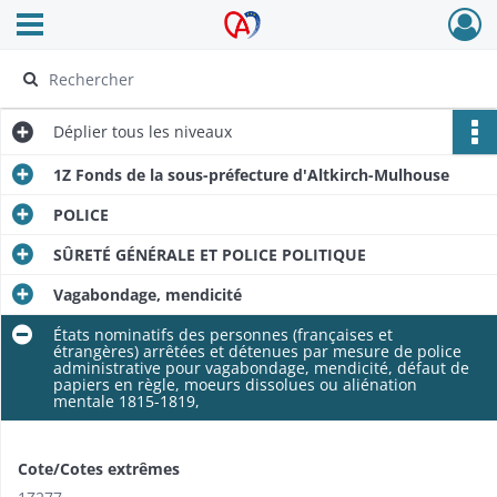
Ouvrir le menu déroulant
Archives Alsace - Colmar
Déplier
tous les niveaux
1Z Fonds de la sous-préfecture d'Altkirch-Mulhouse
POLICE
SÛRETÉ GÉNÉRALE ET POLICE POLITIQUE
Vagabondage, mendicité
États nominatifs des personnes (françaises et
étrangères) arrêtées et détenues par mesure de police
administrative pour vagabondage, mendicité, défaut de
papiers en règle, moeurs dissolues ou aliénation
mentale 1815-1819,
Cote/Cotes extrêmes