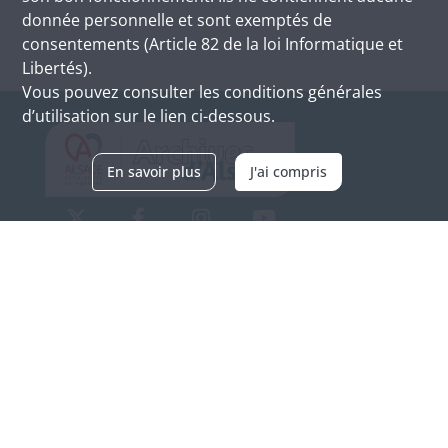
donnée personnelle et sont exemptés de
consentements (Article 82 de la loi Informatique et
Libertés).
Vous pouvez consulter les conditions générales
d’utilisation sur le lien ci-dessous.
En savoir plus
J'ai compris
Archives d'Alsace - Site de Colmar
Bâtiment M / Cité administrative
3, rue Fleischhauer
F-68026 COLMAR
(+33) 3 89 21 97 00
Nous contacter