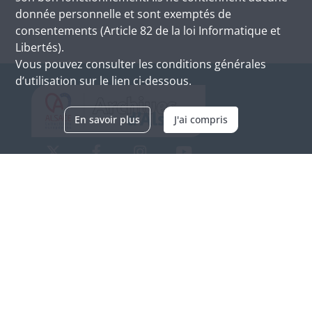
donnée personnelle et sont exemptés de
consentements (Article 82 de la loi Informatique et
Libertés).
Vous pouvez consulter les conditions générales
d’utilisation sur le lien ci-dessous.
En savoir plus
J'ai compris
Archives d'Alsace - Site de Colmar
Bâtiment M / Cité administrative
3, rue Fleischhauer
F-68026 COLMAR
(+33) 3 89 21 97 00
Nous contacter