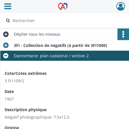
Ouvrir le menu déroulant
Archives Alsace - Colmar
Déplier
tous les niveaux
3Fi - Collection de négatifs (à partir de 3Fi1000)
Dannemarie: plan cadastral / section 2
Cote/Cotes extrêmes
3 Fi1109/2
Date
1967
Description physique
Négatif photographique; 7,5x12,5
Origine