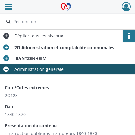
Ouvrir le menu déroulant
Archives Alsace - Colmar
Déplier
tous les niveaux
2O Administration et comptabilité communales
BANTZENHEIM
Administration générale
Cote/Cotes extrêmes
2O123
Date
1840-1870
Présentation du contenu
- Instruction publique: instituteurs 1840-1870