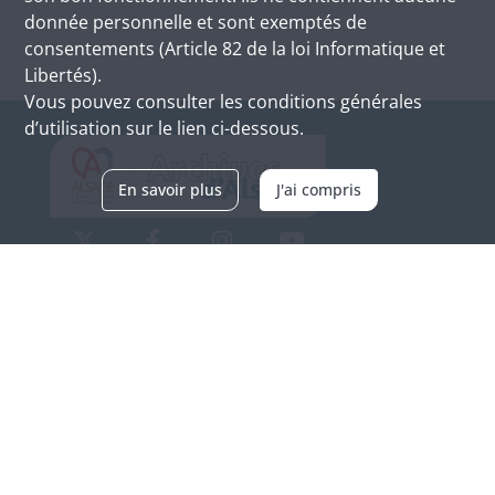
donnée personnelle et sont exemptés de
consentements (Article 82 de la loi Informatique et
Libertés).
Vous pouvez consulter les conditions générales
d’utilisation sur le lien ci-dessous.
En savoir plus
J'ai compris
Archives d'Alsace - Site de Colmar
Bâtiment M / Cité administrative
3, rue Fleischhauer
F-68026 COLMAR
(+33) 3 89 21 97 00
Nous contacter