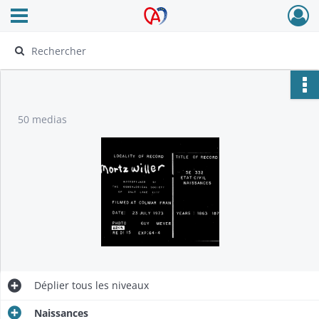
Ouvrir le menu déroulant
Archives Alsace - Colmar
50 medias
Déplier
tous les niveaux
Naissances