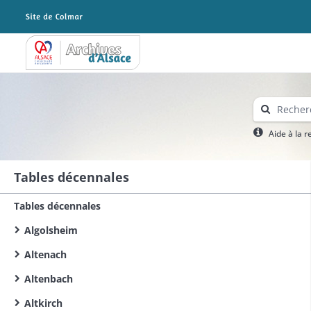
Archives Alsace - Colmar
Aide à la 
Tables décennales
Tables décennales
Algolsheim
Altenach
Altenbach
Altkirch