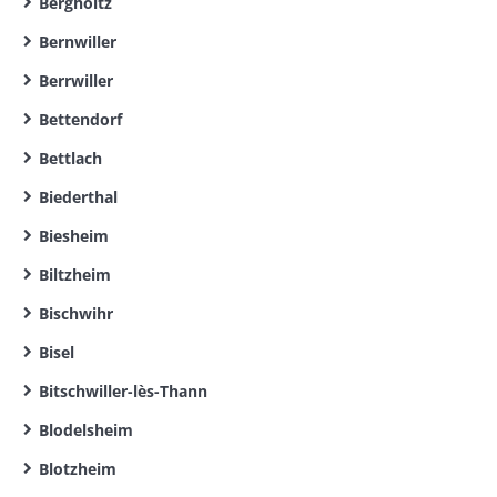
Bergholtz
Bernwiller
Berrwiller
Bettendorf
Bettlach
Biederthal
Biesheim
Biltzheim
Bischwihr
Bisel
Bitschwiller-lès-Thann
Blodelsheim
Blotzheim