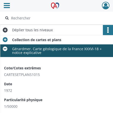
Ouvrir le menu déroulant
Archives Alsace - Colmar
Déplier
tous les niveaux
Collection de cartes et plans
Gérardmer. Carte géologique de la France XXXVI-18 +
notice explicative
Cote/Cotes extrêmes
CARTESETPLANS1015
Date
1972
Particularité physique
1/50000