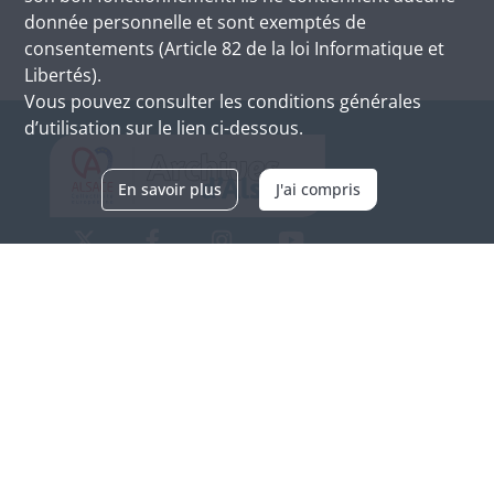
donnée personnelle et sont exemptés de
consentements (Article 82 de la loi Informatique et
Libertés).
Vous pouvez consulter les conditions générales
d’utilisation sur le lien ci-dessous.
En savoir plus
J'ai compris
Archives d'Alsace - Site de Colmar
Bâtiment M / Cité administrative
3, rue Fleischhauer
F-68026 COLMAR
(+33) 3 89 21 97 00
Nous contacter