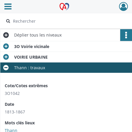
Ouvrir le menu déroulant
Archives Alsace - Colmar
Déplier
tous les niveaux
3O Voirie vicinale
VOIRIE URBAINE
Thann : travaux
Cote/Cotes extrêmes
3O1042
Date
1813-1867
Mots clés lieux
Thann