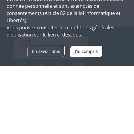
donnée personnelle et sont exemptés de
consentements (Article 82 de la loi Informatique et
Libertés).
Vous pouvez consulter les conditions générales
d’utilisation sur le lien ci-dessous.
En savoir plus
J'ai compris
Archives d'Alsace - Site de Colmar
Bâtiment M / Cité administrative
3, rue Fleischhauer
F-68026 COLMAR
(+33) 3 89 21 97 00
Nous contacter