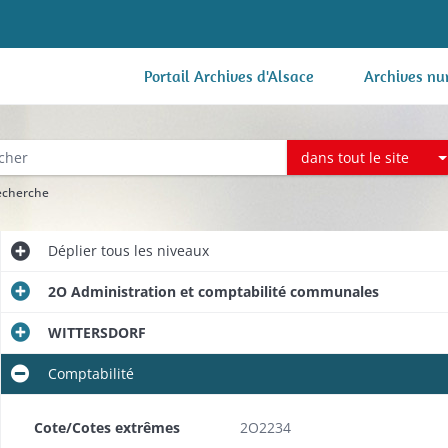
Portail Archives d'Alsace
Archives nu
dans tout le site
recherche
Déplier
tous les niveaux
2O Administration et comptabilité communales
WITTERSDORF
Comptabilité
Cote/Cotes extrêmes
2O2234