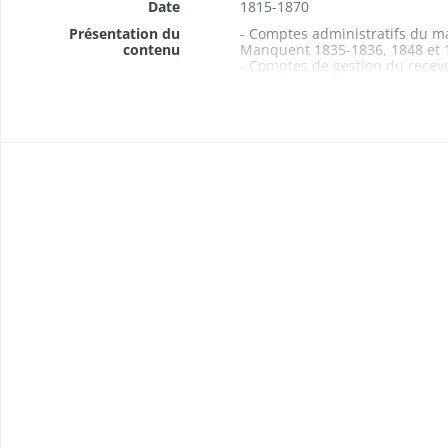
Date
1815-1870
Présentation du
- Comptes administratifs du m
contenu
Manquent 1835-1836, 1848 et 
- Comptes de gestion du recev
- Budgets 1861-1869