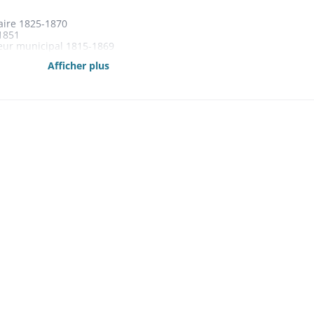
aire 1825-1870
1851
eur municipal 1815-1869
Afficher plus