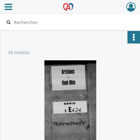
Ouvrir le menu déroulant
Archives Alsace - Colmar
34 medias