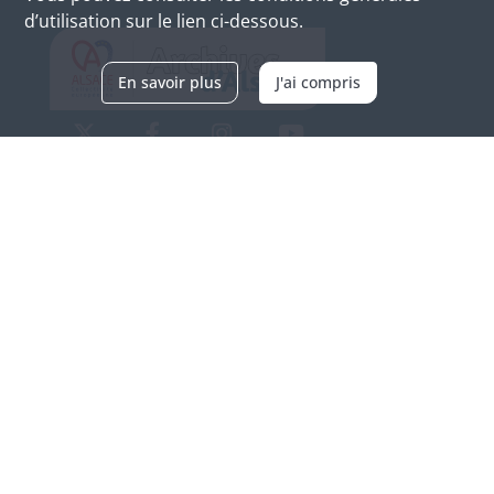
d’utilisation sur le lien ci-dessous.
En savoir plus
J'ai compris
Archives d'Alsace - Site de Colmar
Bâtiment M / Cité administrative
3, rue Fleischhauer
F-68026 COLMAR
(+33) 3 89 21 97 00
Nous contacter
Horaires d'ouverture
Du mardi au vendredi