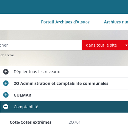
Portail Archives d'Alsace
Archives nu
dans tout le site
recherche
Déplier
tous les niveaux
2O Administration et comptabilité communales
GUEMAR
Comptabilité
Cote/Cotes extrêmes
2O701