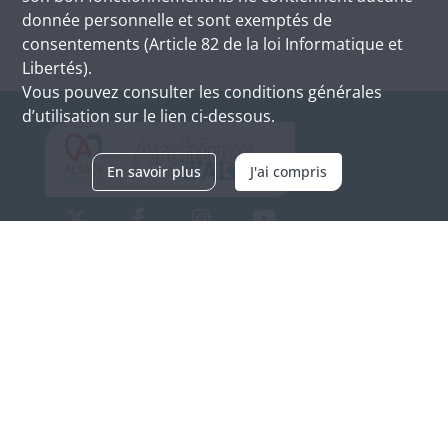
donnée personnelle et sont exemptés de
consentements (Article 82 de la loi Informatique et
Libertés).
Vous pouvez consulter les conditions générales
d’utilisation sur le lien ci-dessous.
En savoir plus
J'ai compris
Archives d'Alsace - Site de Colmar
Bâtiment M / Cité administrative
3, rue Fleischhauer
F-68026 COLMAR
(+33) 3 89 21 97 00
Nous contacter