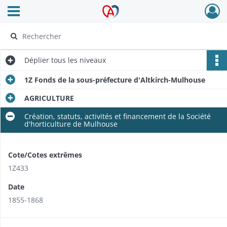
Ouvrir le menu déroulant
Archives Alsace - Colmar
Déplier
tous les niveaux
1Z Fonds de la sous-préfecture d'Altkirch-Mulhouse
AGRICULTURE
Création, statuts, activités et financement de la Société
d'horticulture de Mulhouse
Cote/Cotes extrêmes
1Z433
Date
1855-1868