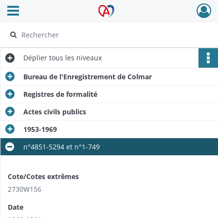
Ouvrir le menu déroulant
Archives Alsace - Colmar
Déplier
tous les niveaux
Bureau de l'Enregistrement de Colmar
Registres de formalité
Actes civils publics
1953-1969
n°4851-5294 et n°1-749
Cote/Cotes extrêmes
2730W156
Date