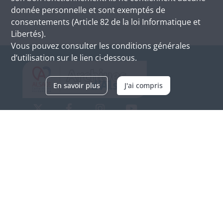
donnée personnelle et sont exemptés de
consentements (Article 82 de la loi Informatique et
Libertés).
Vous pouvez consulter les conditions générales
d’utilisation sur le lien ci-dessous.
En savoir plus
J'ai compris
Archives d'Alsace - Site de Colmar
Bâtiment M / Cité administrative
3, rue Fleischhauer
F-68026 COLMAR
(+33) 3 89 21 97 00
Nous contacter