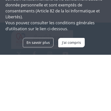
donnée personnelle et sont exemptés de
consentements (Article 82 de la loi Informatique et
Libertés).
Vous pouvez consulter les conditions générales
d’utilisation sur le lien ci-dessous.
En savoir plus
J'ai compris
Archives d'Alsace - Site de Colmar
Bâtiment M / Cité administrative
3, rue Fleischhauer
F-68026 COLMAR
(+33) 3 89 21 97 00
Nous contacter