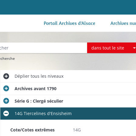
Portail Archives d'Alsace
Archives nu
dans tout le site
recherche
Déplier
tous les niveaux
Archives avant 1790
Série G : Clergé séculier
14G Tiercelines d'Ensisheim
Cote/Cotes extrêmes
14G