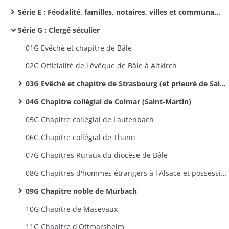
Série E : Féodalité, familles, notaires, villes et communautés d’habitants
Série G : Clergé séculier
01G Evêché et chapitre de Bâle
02G Officialité de l'évêque de Bâle à Altkirch
03G Evêché et chapitre de Strasbourg (et prieuré de Saint-Pierre à Colmar et Saint-Gilles)
04G Chapitre collégial de Colmar (Saint-Martin)
05G Chapitre collégial de Lautenbach
06G Chapitre collégial de Thann
07G Chapitres Ruraux du diocèse de Bâle
08G Chapitres d'hommes étrangers à l'Alsace et possessionnés dans le Haut-Rhin
09G Chapitre noble de Murbach
10G Chapitre de Masevaux
11G Chapitre d'Ottmarsheim