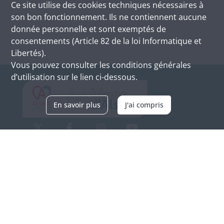
Ce site utilise des
cookies
techniques nécessaires à
son bon fonctionnement. Ils ne contiennent aucune
donnée personnelle et sont exemptés de
consentements (Article 82 de la loi Informatique et
Libertés).
Vous pouvez consulter les conditions générales
d’utilisation sur le lien ci-dessous.
En savoir plus
J'ai compris
Archives d'Alsace - Site de Colmar
Bâtiment M / Cité administrative
3, rue Fleischhauer
F-68026 COLMAR
(+33) 3 89 21 97 00